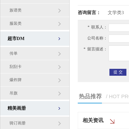
族谱类
咨询留言：
文学类3
服装类
*
联系人：
超市DM
公司名称：
*
留言描述：
传单
刮刮卡
爆炸牌
吊旗
热品推荐
/ HOT P
精美画册
相关资讯
骑订画册