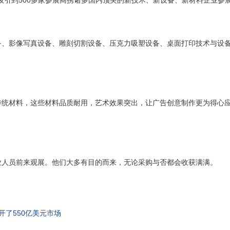
会吸引到500多家参展商携诸多国内顶尖的新技术、新设备、新材料企业参展
影像写真设备、雕刻切割设备、压克力吸塑设备、桌面打印技术与设备；喷
传统材料，这些材料品质耐用，艺术效果突出，让广告创意制作更为得心
业人员前来观展。他们大多有目的而来，无论采购与否都会收获满满。
开了550亿美元市场